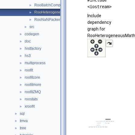
#include
RooBatchComputeTypes.h
►
<iostream>
RooHeterogeneousMath.h
►
Include
RooNaNPacker.h
►
dependency
src
►
graph for
codegen
►
RooHeterogeneousMath.
doc
►
histfactory
►
hs3
►
multiprocess
►
roofit
►
roofitcore
►
roofitmore
►
roofitZMQ
►
roostats
►
xroofit
►
sql
►
tmva
►
tree
►