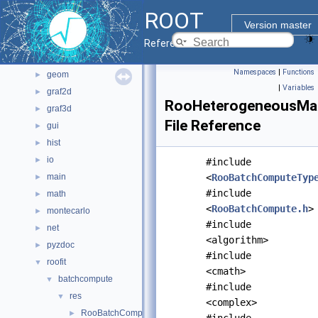
File List
▼
ROOT
bindings
►
Version master
core
►
Reference Guide
documentation
►
Namespaces
|
Functions
geom
►
|
Variables
graf2d
►
RooHeterogeneousMa
graf3d
►
File Reference
gui
►
hist
►
io
►
#include
main
<
RooBatchComputeTyp
►
#include
math
►
<
RooBatchCompute.h
>
montecarlo
►
#include
net
►
<algorithm>
pyzdoc
►
#include
roofit
▼
<cmath>
batchcompute
▼
#include
res
▼
<complex>
RooBatchCompute.h
►