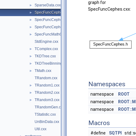
graph for
SparseData.cxx
►
SpecFuncCephes.cxx:
SpecFuncCephes.cxx
►
SpecFuncCephes.h
►
SpecFuncCephesInv.cxx
►
SpecFuncMathCore.cxx
►
StdEngine.cxx
TComplex.cxx
►
TKDTree.cxx
►
TKDTreeBinning.cxx
►
TMath.cxx
►
TRandom.cxx
Namespaces
TRandom1.cxx
►
TRandom2.cxx
►
namespace
ROOT
TRandom3.cxx
►
namespace
ROOT::M
TRandomGen.cxx
namespace
ROOT::M
TStatistic.cxx
Macros
UnBinData.cxx
Util.cxx
#define
SQTPI
std::s