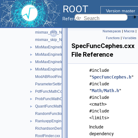
mixmax.h
►
ROOT
mixmax.icc
►
Version master
mixmax_skip_N17.icc
Reference Guide
mixmax_skip_N240.icc
Namespaces
|
Macros
|
mixmax_skip_N256.icc
Functions
|
Variables
mixmax_skip_N256.oldS.icc
SpecFuncCephes.cxx
MixMaxEngineImpl.h
►
File Reference
MixMaxEngineImpl17.cxx
►
MixMaxEngineImpl240.cxx
►
MixMaxEngineImpl256.cxx
►
#include
ModABRootFinder.cxx
"
SpecFuncCephes.h
"
#include
ParameterSettings.cxx
"
Math/Math.h
"
PdfFuncMathCore.cxx
►
#include
ProbFuncMathCore.cxx
►
<cmath>
QuantFuncMathCore.cxx
►
#include
RandomFunctions.cxx
<limits>
RanluxppEngineImpl.cxx
►
Include
RichardsonDerivator.cxx
dependency
RootFinder.cxx