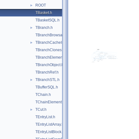
ROOT
►
TBasket.h
TBasketSQL.h
TBranch.h
►
TBranchBrowsable.h
TBranchCacheInfo.h
►
TBranchClones.h
TBranchElement.h
TBranchObject.h
TBranchRef.h
TBranchSTL.h
►
TBufferSQL.h
TChain.h
TChainElement.h
TCut.h
►
TEntryList.h
TEntryListArray.h
TEntryListBlock.h