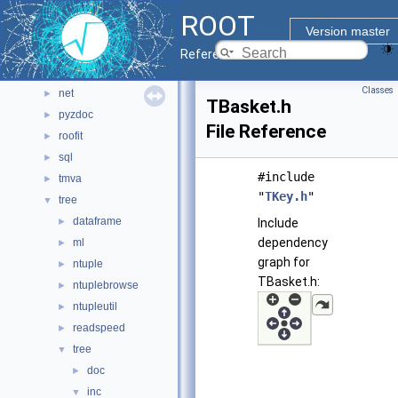
io
►
ROOT
main
►
Version master
math
►
Reference Guide
montecarlo
►
Classes
net
►
TBasket.h
pyzdoc
►
File Reference
roofit
►
sql
►
#include
tmva
►
"
TKey.h
"
tree
▼
dataframe
►
Include
dependency
ml
►
graph for
ntuple
►
TBasket.h:
ntuplebrowse
►
ntupleutil
►
readspeed
►
tree
▼
doc
►
inc
▼