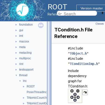
base
►
ROOT
clingutils
►
Version master
cont
►
Reference Guide
dictgen
►
Classes
foundation
►
TCondition.h File
gui
►
Reference
imt
►
macosx
►
meta
►
#include
metacling
►
"
TObject.h
"
multiproc
#include
►
"
TConditionImp.h
"
rint
►
testsupport
►
Include
thread
▼
dependency
inc
graph for
▼
TCondition.h:
ROOT
►
PosixThreadInc.h
TAtomicCount.h
►
TAtomicCountGcc.h
►