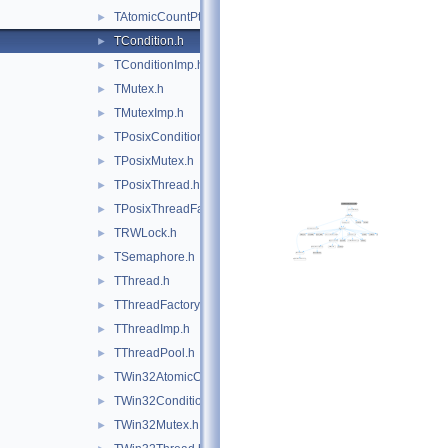
TAtomicCountPthread.h
►
TCondition.h
►
TConditionImp.h
►
TMutex.h
►
TMutexImp.h
►
TPosixCondition.h
►
TPosixMutex.h
►
TPosixThread.h
►
TPosixThreadFactory.h
►
TRWLock.h
►
TSemaphore.h
►
TThread.h
►
TThreadFactory.h
►
TThreadImp.h
►
TThreadPool.h
►
TWin32AtomicCount.h
►
TWin32Condition.h
►
TWin32Mutex.h
►