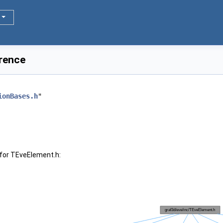
erence
ionBases.h
"
for TEveElement.h: