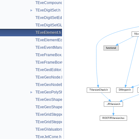
TEveCompound.h
TEveDigitSet.h
►
TEveDigitSetEditor.h
TEveDigitSetGL.h
TEveElement.h
TEveElementEditor.h
TEveEventManager.h
TEveFrameBox.h
TEveFrameBoxGL.h
TEveGedEditor.h
TEveGeoNode.h
TEveGeoNodeEditor.h
TEveGeoPolyShape.h
►
TEveGeoShape.h
TEveGeoShapeExtract.h
TEveGridStepper.h
TEveGridStepperEditor.h
TEveGValuators.h
TEveJetCone.h