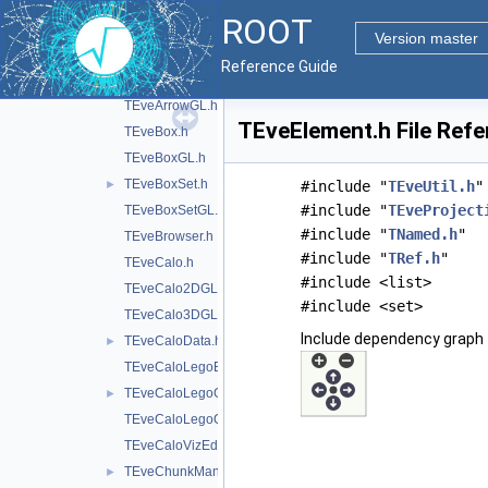
doc
ROOT
inc
▼
Version master
TEveArrow.h
Reference Guide
TEveArrowEditor.h
TEveArrowGL.h
TEveElement.h File Ref
TEveBox.h
TEveBoxGL.h
TEveBoxSet.h
►
#include "
TEveUtil.h
"
#include "
TEveProject
TEveBoxSetGL.h
#include "
TNamed.h
"
TEveBrowser.h
#include "
TRef.h
"
TEveCalo.h
#include <list>
TEveCalo2DGL.h
#include <set>
TEveCalo3DGL.h
Include dependency graph 
TEveCaloData.h
►
TEveCaloLegoEditor.h
TEveCaloLegoGL.h
►
TEveCaloLegoOverlay.h
TEveCaloVizEditor.h
TEveChunkManager.h
►