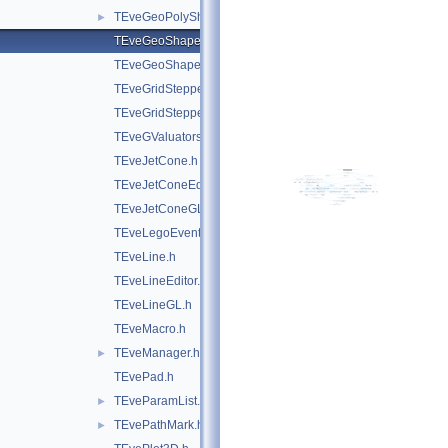
TEveGeoPolyShape.h
►
TEveGeoShape.h
TEveGeoShapeExtract.h
TEveGridStepper.h
TEveGridStepperEditor.h
TEveGValuators.h
TEveJetCone.h
TEveJetConeEditor.h
TEveJetConeGL.h
TEveLegoEventHandler.h
TEveLine.h
TEveLineEditor.h
TEveLineGL.h
TEveMacro.h
TEveManager.h
►
TEvePad.h
TEveParamList.h
►
TEvePathMark.h
►