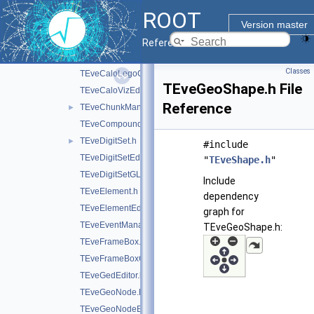
TEveCalo3DGL.h
ROOT
TEveCaloData.h
►
Version master
TEveCaloLegoEditor.h
Reference Guide
TEveCaloLegoGL.h
►
Classes
TEveCaloLegoOverlay.h
TEveGeoShape.h File
TEveCaloVizEditor.h
Reference
TEveChunkManager.h
►
TEveCompound.h
TEveDigitSet.h
►
#include
TEveDigitSetEditor.h
"
TEveShape.h
"
TEveDigitSetGL.h
Include
TEveElement.h
dependency
TEveElementEditor.h
graph for
TEveEventManager.h
TEveGeoShape.h:
TEveFrameBox.h
TEveFrameBoxGL.h
TEveGedEditor.h
TEveGeoNode.h
TEveGeoNodeEditor.h