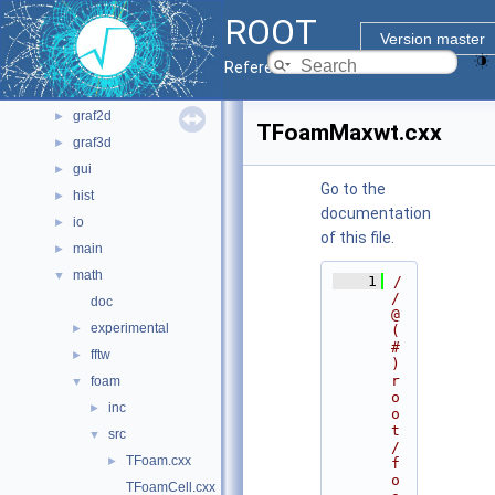
bindings
►
ROOT
core
►
Version master
documentation
►
Reference Guide
geom
►
graf2d
►
TFoamMaxwt.cxx
graf3d
►
gui
►
Go to the
hist
►
documentation
io
►
of this file.
main
►
math
▼
    1
/
/ 
doc
@
experimental
►
(
#
fftw
►
)
r
foam
▼
o
inc
►
o
t
src
▼
/
TFoam.cxx
►
f
o
TFoamCell.cxx