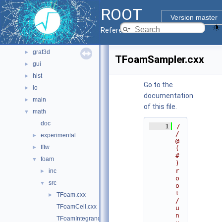
core
►
ROOT
documentation
►
Version master
geom
►
Reference Guide
graf2d
►
graf3d
►
TFoamSampler.cxx
gui
►
hist
►
Go to the
io
►
documentation
main
►
of this file.
math
▼
doc
    1
/
/ 
experimental
►
@
fftw
►
(
#
foam
▼
)
r
inc
►
o
src
▼
o
t
TFoam.cxx
►
/
TFoamCell.cxx
u
n
TFoamIntegrand.cxx