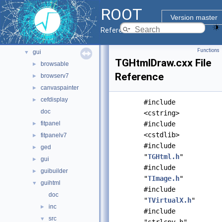
documentation
►
ROOT
geom
►
Version master
graf2d
►
Reference Guide
graf3d
►
Functions
gui
▼
TGHtmlDraw.cxx File
browsable
►
Reference
browserv7
►
canvaspainter
►
cefdisplay
►
#include
doc
<cstring>
fitpanel
#include
►
<cstdlib>
fitpanelv7
►
#include
ged
►
"
TGHtml.h
"
gui
►
#include
guibuilder
►
"
TImage.h
"
guihtml
▼
#include
doc
"
TVirtualX.h
"
inc
►
#include
src
▼