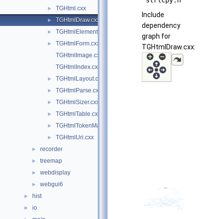
"strlcpy.h"
TGHtml.cxx
►
Include
TGHtmlDraw.cxx
►
dependency
TGHtmlElement.cxx
►
graph for
TGHtmlForm.cxx
►
TGHtmlDraw.cxx:
TGHtmlImage.cxx
TGHtmlIndex.cxx
TGHtmlLayout.cxx
►
TGHtmlParse.cxx
►
TGHtmlSizer.cxx
►
TGHtmlTable.cxx
►
TGHtmlTokenMap.cxx
►
TGHtmlUri.cxx
►
recorder
►
treemap
►
webdisplay
►
webgui6
►
hist
►
io
►