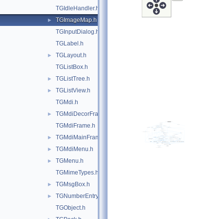
TGIdleHandler.h
TGImageMap.h
►
TGInputDialog.h
TGLabel.h
TGLayout.h
►
TGListBox.h
TGListTree.h
►
TGListView.h
►
TGMdi.h
TGMdiDecorFrame.h
►
TGMdiFrame.h
TGMdiMainFrame.h
►
TGMdiMenu.h
►
TGMenu.h
►
TGMimeTypes.h
TGMsgBox.h
►
TGNumberEntry.h
►
TGObject.h