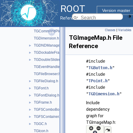
TGClient.h
►
ROOT
TGColorDialog.h
Version master
TGColorSelect.h
Reference Guide
TGComboBox.h
►
Classes
|
Variables
TGCommandPlugin.h
TGImageMap.h File
TGDimension.h
Reference
TGDNDManager.h
►
TGDockableFrame.h
►
TGDoubleSlider.h
►
#include
TGEventHandler.h
"
TGButton.h
"
TGFileBrowser.h
#include
"
TPoint.h
"
TGFileDialog.h
►
#include
TGFont.h
►
"
TGDimension.h
"
TGFontDialog.h
►
TGFrame.h
Include
►
dependency
TGFSComboBox.h
►
graph for
TGFSContainer.h
►
TGImageMap.h:
TGGC.h
►
TGIcon.h