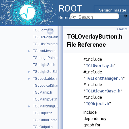
TGLEventHandler.h
ROOT
TGLFaceSet.h
Version master
TGLFBO.h
Reference Guide
TGLFontManager.h
Classes
TGLFormat.h
TGLOverlayButton.h
TGLH2PolyPainter.h
File Reference
TGLHistPainter.h
TGLIsoMesh.h
►
TGLLegoPainter.h
#include
TGLLightSet.h
"
TGLOverlay.h
"
TGLLightSetEditor.h
#include
►
"
TGLFontManager.h
"
TGLLockable.h
►
#include
TGLLogicalShape.h
"
TGLViewerBase.h
"
TGLManip.h
#include
TGLManipSet.h
"
TQObject.h
"
TGLMarchingCubes.h
►
Include
TGLObject.h
dependency
TGLOrthoCamera.h
graph for
TGLOutput.h