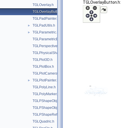
TGLOverlayButton.h:
TGLOverlay.h
TGLOverlayButton.h
TGLPadPainter.h
TGLPadUtils.h
►
TGLParametric.h
►
TGLParametricEquationGL.h
TGLPerspectiveCamera.h
TGLPhysicalShape.h
TGLPlot3D.h
TGLPlotBox.h
TGLPlotCamera.h
TGLPlotPainter.h
►
TGLPolyLine.h
TGLPolyMarker.h
TGLPShapeObj.h
TGLPShapeObjEditor.h
TGLPShapeRef.h
TGLQuadric.h