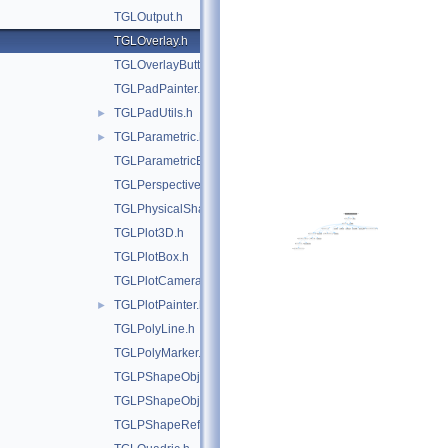
TGLOutput.h
TGLOverlay.h
TGLOverlayButton.h
TGLPadPainter.h
TGLPadUtils.h
►
TGLParametric.h
►
TGLParametricEquationGL.h
TGLPerspectiveCamera.h
TGLPhysicalShape.h
TGLPlot3D.h
TGLPlotBox.h
TGLPlotCamera.h
TGLPlotPainter.h
►
TGLPolyLine.h
TGLPolyMarker.h
TGLPShapeObj.h
TGLPShapeObjEditor.h
TGLPShapeRef.h