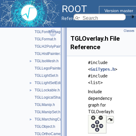
TGLEmbeddedViewer.h
ROOT
TGLEventHandler.h
Version master
TGLFaceSet.h
Reference Guide
TGLFBO.h
Classes
TGLFontManager.h
TGLOverlay.h File
TGLFormat.h
Reference
TGLH2PolyPainter.h
TGLHistPainter.h
TGLIsoMesh.h
►
#include
TGLLegoPainter.h
<
GuiTypes.h
>
TGLLightSet.h
#include
<list>
TGLLightSetEditor.h
►
TGLLockable.h
►
Include
TGLLogicalShape.h
dependency
TGLManip.h
graph for
TGLOverlay.h:
TGLManipSet.h
TGLMarchingCubes.h
►
TGLObject.h
TGLOrthoCamera.h