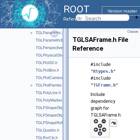
TGLOverlay.h
ROOT
TGLOverlayButton.h
Version master
TGLPadPainter.h
Reference Guide
TGLPadUtils.h
►
Classes
TGLParametric.h
►
TGLSAFrame.h File
TGLParametricEquationGL.h
Reference
TGLPerspectiveCamera.h
TGLPhysicalShape.h
TGLPlot3D.h
#include
TGLPlotBox.h
"
Rtypes.h
"
TGLPlotCamera.h
#include
"
TGFrame.h
"
TGLPlotPainter.h
►
TGLPolyLine.h
Include
TGLPolyMarker.h
dependency
TGLPShapeObj.h
graph for
TGLSAFrame.h:
TGLPShapeObjEditor.h
TGLPShapeRef.h
TGLQuadric.h
TGLRnrCtx.h