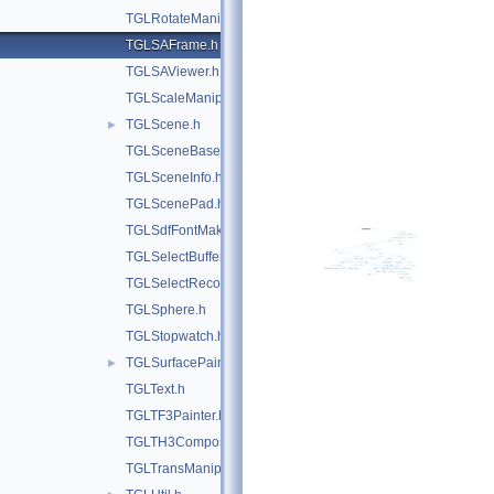
TGLRotateManip.h
TGLSAFrame.h
TGLSAViewer.h
TGLScaleManip.h
TGLScene.h
►
TGLSceneBase.h
TGLSceneInfo.h
TGLScenePad.h
TGLSdfFontMaker.h
TGLSelectBuffer.h
TGLSelectRecord.h
TGLSphere.h
TGLStopwatch.h
TGLSurfacePainter.h
►
TGLText.h
TGLTF3Painter.h
TGLTH3Composition.h
TGLTransManip.h