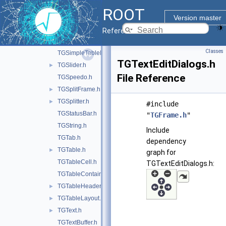
TGScrollBar.h
►
ROOT
TGShapedFrame.h
Version master
TGShutter.h
►
Reference Guide
TGSimpleTable.h
Classes
TGSimpleTableInterface.h
TGTextEditDialogs.h
TGSlider.h
►
File Reference
TGSpeedo.h
TGSplitFrame.h
►
TGSplitter.h
►
#include
TGStatusBar.h
"
TGFrame.h
"
TGString.h
Include
TGTab.h
dependency
TGTable.h
►
graph for
TGTableCell.h
TGTextEditDialogs.h:
TGTableContainer.h
TGTableHeader.h
►
TGTableLayout.h
►
TGText.h
►
TGTextBuffer.h