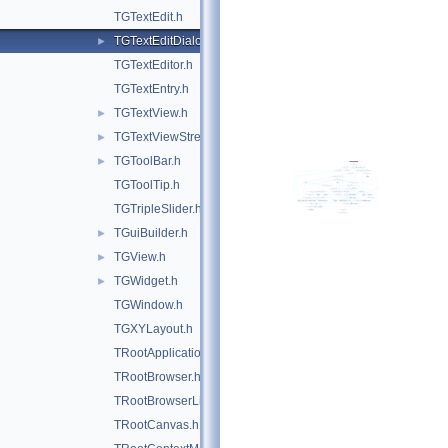
TGTextEdit.h
TGTextEditDialogs.h
►
TGTextEditor.h
TGTextEntry.h
TGTextView.h
►
TGTextViewStream.h
►
TGToolBar.h
►
TGToolTip.h
TGTripleSlider.h
TGuiBuilder.h
►
TGView.h
►
TGWidget.h
►
TGWindow.h
TGXYLayout.h
TRootApplication.h
TRootBrowser.h
TRootBrowserLite.h
TRootCanvas.h