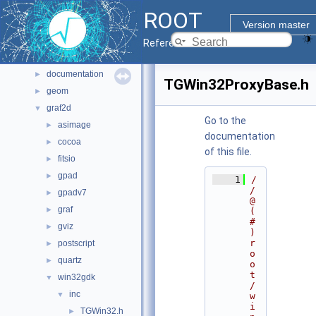
Files
▼
ROOT
File List
▼
Version master
bindings
►
Reference Guide
core
►
documentation
►
TGWin32ProxyBase.h
geom
►
graf2d
▼
Go to the
asimage
►
documentation
cocoa
►
of this file.
fitsio
►
gpad
►
    1
/
/ 
gpadv7
►
@
graf
►
(
#
gviz
►
)
r
postscript
►
o
quartz
►
o
t
win32gdk
▼
/
inc
▼
w
i
TGWin32.h
►