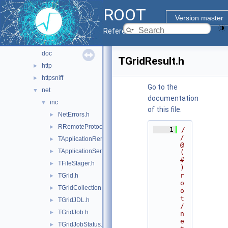
math
►
ROOT
montecarlo
►
Version master
net
▼
Reference Guide
davix
►
doc
TGridResult.h
http
►
httpsniff
►
Go to the
net
▼
documentation
inc
▼
of this file.
NetErrors.h
►
RRemoteProtocol.h
►
    1
/
/ 
TApplicationRemote.h
►
@
TApplicationServer.h
►
(
#
TFileStager.h
►
)
r
TGrid.h
►
o
TGridCollection.h
►
o
t
TGridJDL.h
►
/
TGridJob.h
►
n
e
TGridJobStatus.h
►