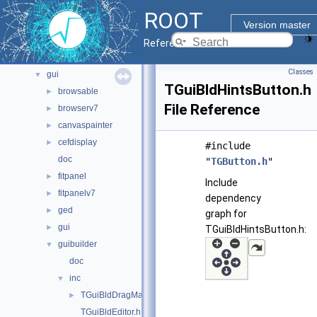
documentation
►
ROOT
geom
►
Version master
graf2d
►
Reference Guide
graf3d
►
Classes
gui
▼
TGuiBldHintsButton.h
browsable
►
File Reference
browserv7
►
canvaspainter
►
cefdisplay
►
#include
doc
"
TGButton.h
"
fitpanel
►
Include
fitpanelv7
►
dependency
ged
►
graph for
gui
►
TGuiBldHintsButton.h:
guibuilder
▼
doc
inc
▼
TGuiBldDragManager.h
►
TGuiBldEditor.h