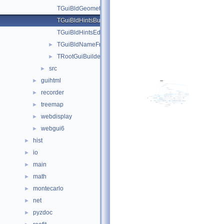
TGuiBldGeometryFrame.h
TGuiBldHintsButton.h
TGuiBldHintsEditor.h
TGuiBldNameFrame.h
►
TRootGuiBuilder.h
►
src
►
guihtml
►
recorder
►
treemap
►
webdisplay
►
webgui6
►
hist
►
io
►
main
►
math
►
montecarlo
►
net
►
pyzdoc
►