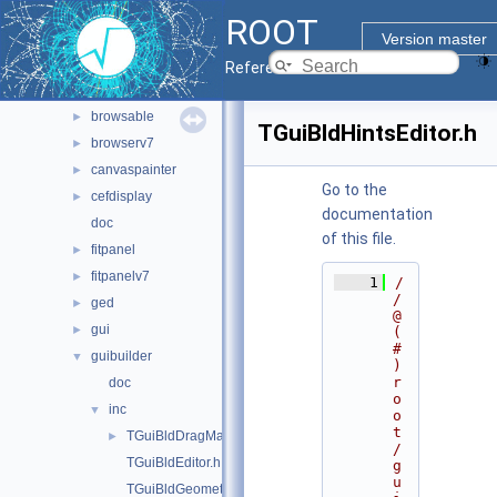
geom
►
ROOT
graf2d
►
Version master
graf3d
►
Reference Guide
gui
▼
browsable
►
TGuiBldHintsEditor.h
browserv7
►
canvaspainter
►
Go to the
cefdisplay
►
documentation
doc
of this file.
fitpanel
►
fitpanelv7
►
    1
/
/ 
ged
►
@
gui
►
(
#
guibuilder
▼
)
r
doc
o
inc
▼
o
t
TGuiBldDragManager.h
►
/
TGuiBldEditor.h
g
u
TGuiBldGeometryFrame.h