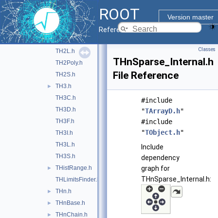
TH2C.h
ROOT
TH2D.h
Version master
TH2F.h
Reference Guide
TH2I.h
Classes
TH2L.h
THnSparse_Internal.h
TH2Poly.h
File Reference
TH2S.h
TH3.h
►
TH3C.h
#include
TH3D.h
"
TArrayD.h
"
TH3F.h
#include
"
TObject.h
"
TH3I.h
TH3L.h
Include
TH3S.h
dependency
THistRange.h
graph for
►
THnSparse_Internal.h:
THLimitsFinder.h
THn.h
►
THnBase.h
►
THnChain.h
►