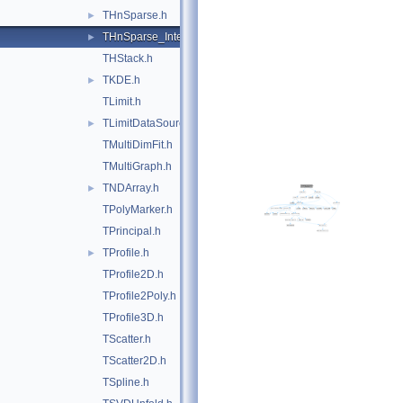
THnSparse.h
►
THnSparse_Internal.h
►
THStack.h
TKDE.h
►
TLimit.h
TLimitDataSource.h
►
TMultiDimFit.h
TMultiGraph.h
TNDArray.h
►
TPolyMarker.h
TPrincipal.h
TProfile.h
►
TProfile2D.h
TProfile2Poly.h
TProfile3D.h
TScatter.h
TScatter2D.h
TSpline.h