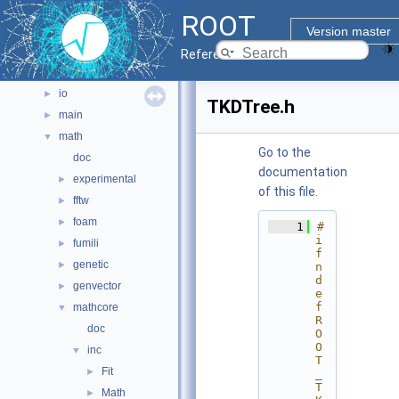
graf2d
►
ROOT
graf3d
►
Version master
gui
►
Reference Guide
hist
►
io
►
TKDTree.h
main
►
math
▼
Go to the
doc
documentation
experimental
►
of this file.
fftw
►
foam
►
    1
#
i
fumili
►
f
genetic
►
n
d
genvector
►
e
f 
mathcore
▼
R
doc
O
O
inc
▼
T
Fit
►
_
T
Math
►