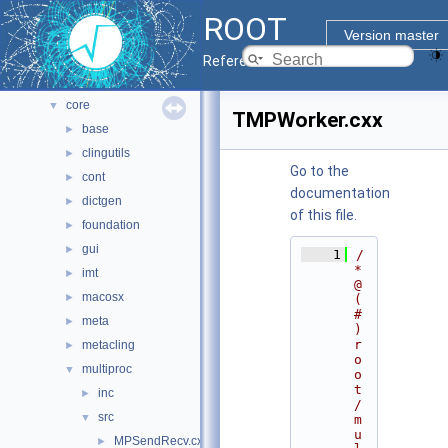
All Classes
►
ROOT
Files
▼
Version master
File List
▼
Reference Guide
bindings
►
core
▼
TMPWorker.cxx
base
►
clingutils
►
Go to the
cont
►
documentation
dictgen
►
of this file.
foundation
►
gui
►
    1
/
* 
imt
►
@
macosx
►
(
#
meta
►
)
r
metacling
►
o
multiproc
▼
o
t
inc
►
/
src
▼
m
u
MPSendRecv.cxx
►