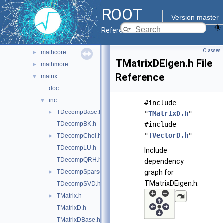
foam
►
ROOT
fumili
►
Version master
genetic
►
Reference Guide
genvector
►
Classes
mathcore
►
TMatrixDEigen.h File
mathmore
►
Reference
matrix
▼
doc
inc
▼
#include
TDecompBase.h
►
"
TMatrixD.h
"
TDecompBK.h
#include
"
TVectorD.h
"
TDecompChol.h
►
TDecompLU.h
Include
TDecompQRH.h
dependency
TDecompSparse.h
graph for
►
TMatrixDEigen.h:
TDecompSVD.h
TMatrix.h
►
TMatrixD.h
TMatrixDBase.h