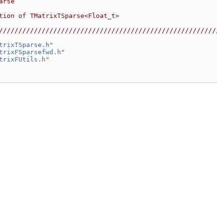
arse                                                    
                                                        
tion of TMatrixTSparse<Float_t>                         
                                                        
////////////////////////////////////////////////////////
trixTSparse.h
"
trixFSparsefwd.h
"
trixFUtils.h
"