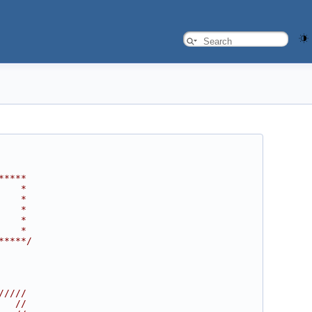
*****
    *
    *
    *
    *
    *
*****/
/////
   //