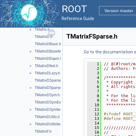
TDecompLU.h
ROOT
TDecompQRH.h
Version master
TDecompSparse.h
►
Reference Guide
TDecompSVD.h
TMatrix.h
►
TMatrixFSparse.h
TMatrixD.h
TMatrixDBase.h
TMatrixDBasefwd.h
►
Go to the documentation of 
TMatrixDEigen.h
    1
// @(#)root/m
TMatrixDfwd.h
►
    2
// Authors: F
    3
TMatrixDLazy.h
►
    4
/************
TMatrixDSparse.h
    5
 * Copyright 
    6
 * All rights
TMatrixDSparsefwd.h
►
    7
 *           
TMatrixDSym.h
    8
 * For the li
    9
 * For the li
TMatrixDSymEigen.h
   10
 ************
   11
TMatrixDSymfwd.h
►
   12
#ifndef ROOT_
TMatrixDUtils.h
   13
#define ROOT_
   14
TMatrixDUtilsfwd.h
►
   15
/////////////
TMatrixF.h
   16
//           