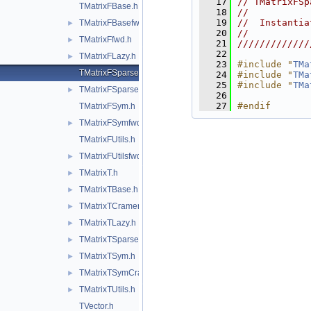
   17
// TMatrixFSp
TMatrixFBase.h
   18
//           
   19
//  Instantia
TMatrixFBasefwd.h
►
   20
//           
TMatrixFfwd.h
►
   21
/////////////
   22
TMatrixFLazy.h
►
   23
#include "
TMa
TMatrixFSparse.h
   24
#include "
TMa
   25
#include "
TMa
TMatrixFSparsefwd.h
►
   26
   27
#endif
TMatrixFSym.h
TMatrixFSymfwd.h
►
TMatrixFUtils.h
TMatrixFUtilsfwd.h
►
TMatrixT.h
►
TMatrixTBase.h
►
TMatrixTCramerInv.h
►
TMatrixTLazy.h
►
TMatrixTSparse.h
►
TMatrixTSym.h
►
TMatrixTSymCramerInv.h
►
TMatrixTUtils.h
►
TVector.h