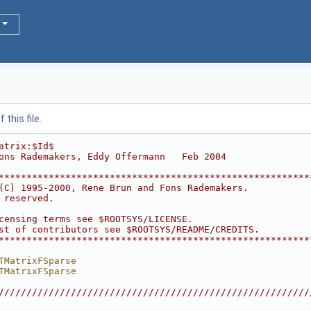
this file.
atrix:$Id$
ons Rademakers, Eddy Offermann   Feb 2004
********************************************************
(C) 1995-2000, Rene Brun and Fons Rademakers.           
 reserved.                                              
                                                        
censing terms see $ROOTSYS/LICENSE.                     
st of contributors see $ROOTSYS/README/CREDITS.         
********************************************************
TMatrixFSparse
TMatrixFSparse
////////////////////////////////////////////////////////
                                                        