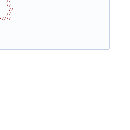
   //
   //
    //
   //
/////