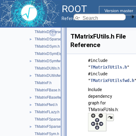
TMatrixDBasefwd.h
►
ROOT
TMatrixDEigen.h
Version master
TMatrixDfwd.h
►
Reference Guide
TMatrixDLazy.h
►
TMatrixDSparse.h
TMatrixFUtils.h File
TMatrixDSparsefwd.h
►
Reference
TMatrixDSym.h
TMatrixDSymEigen.h
#include
TMatrixDSymfwd.h
►
"
TMatrixTUtils.h
"
TMatrixDUtils.h
#include
TMatrixDUtilsfwd.h
►
"
TMatrixFUtilsfwd.h
TMatrixF.h
Include
TMatrixFBase.h
dependency
TMatrixFBasefwd.h
►
graph for
TMatrixFfwd.h
►
TMatrixFUtils.h:
TMatrixFLazy.h
►
TMatrixFSparse.h
TMatrixFSparsefwd.h
►
TMatrixFSym.h