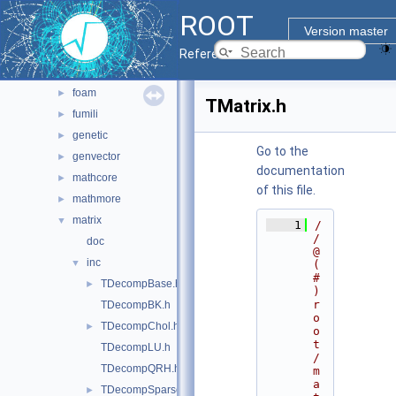
math
▼
ROOT
doc
Version master
experimental
►
Reference Guide
fftw
►
foam
►
TMatrix.h
fumili
►
genetic
►
Go to the
genvector
►
documentation
mathcore
►
of this file.
mathmore
►
matrix
▼
    1
/
/ 
doc
@
inc
▼
(
#
TDecompBase.h
►
)
r
TDecompBK.h
o
TDecompChol.h
►
o
t
TDecompLU.h
/
TDecompQRH.h
m
a
TDecompSparse.h
►