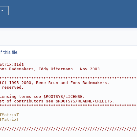
this file.
atrix:$Id$
ons Rademakers, Eddy Offermann   Nov 2003
********************************************************
(C) 1995-2000, Rene Brun and Fons Rademakers.           
 reserved.                                              
                                                        
censing terms see $ROOTSYS/LICENSE.                     
st of contributors see $ROOTSYS/README/CREDITS.         
********************************************************
TMatrixT
TMatrixT
////////////////////////////////////////////////////////
                                                        