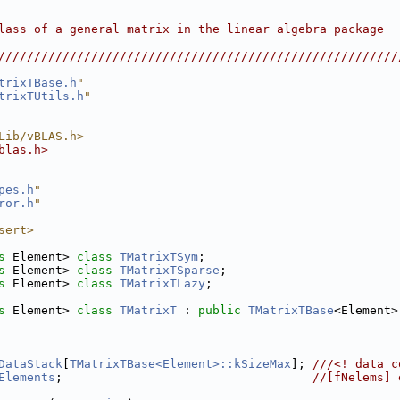
                                                        
                                                        
lass of a general matrix in the linear algebra package  
                                                        
////////////////////////////////////////////////////////
trixTBase.h
"
trixTUtils.h
"
Lib/vBLAS.h>
blas.h>
pes.h
"
ror.h
"
sert>
s
 Element> 
class 
TMatrixTSym
;
s
 Element> 
class 
TMatrixTSparse
;
s
 Element> 
class 
TMatrixTLazy
;
s
 Element> 
class 
TMatrixT
 : 
public
TMatrixTBase
<Element>
DataStack
[
TMatrixTBase<Element>::kSizeMax
]; 
///<! data c
Elements
;                                   
//[fNelems] 