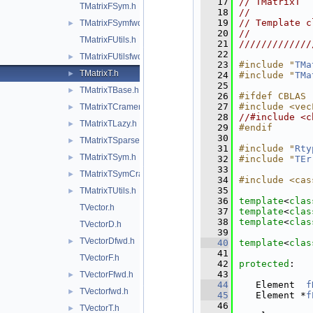
   17
// TMatrixT  
TMatrixFSym.h
   18
//           
   19
// Template c
TMatrixFSymfwd.h
►
   20
//           
TMatrixFUtils.h
   21
/////////////
   22
TMatrixFUtilsfwd.h
►
   23
#include "
TMa
TMatrixT.h
►
   24
#include "
TMa
   25
TMatrixTBase.h
►
   26
#ifdef CBLAS
   27
#include <vec
TMatrixTCramerInv.h
►
   28
//#include <c
TMatrixTLazy.h
►
   29
#endif
   30
TMatrixTSparse.h
►
   31
#include "
Rty
TMatrixTSym.h
►
   32
#include "
TEr
   33
TMatrixTSymCramerInv.h
►
   34
#include <cas
   35
TMatrixTUtils.h
►
   36
template
<
clas
TVector.h
   37
template
<
clas
   38
template
<
clas
TVectorD.h
   39
TVectorDfwd.h
►
   40
template
<
clas
   41
TVectorF.h
   42
protected
:
   43
TVectorFfwd.h
►
   44
   Element  
f
TVectorfwd.h
►
   45
   Element *
f
   46
TVectorT.h
►