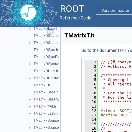
TMatrixDBase.h
ROOT
TMatrixDBasefwd.h
►
Version master
TMatrixDEigen.h
Reference Guide
TMatrixDfwd.h
►
TMatrixDLazy.h
►
TMatrixT.h
TMatrixDSparse.h
TMatrixDSparsefwd.h
►
TMatrixDSym.h
Go to the documentation of 
TMatrixDSymEigen.h
    1
// @(#)root/m
TMatrixDSymfwd.h
►
    2
// Authors: F
    3
TMatrixDUtils.h
    4
/************
TMatrixDUtilsfwd.h
►
    5
 * Copyright 
    6
 * All rights
TMatrixF.h
    7
 *           
TMatrixFBase.h
    8
 * For the li
    9
 * For the li
TMatrixFBasefwd.h
►
   10
 ************
   11
TMatrixFfwd.h
►
   12
#ifndef ROOT_
TMatrixFLazy.h
►
   13
#define ROOT_
   14
TMatrixFSparse.h
   15
/////////////
TMatrixFSparsefwd.h
►
   16
//           