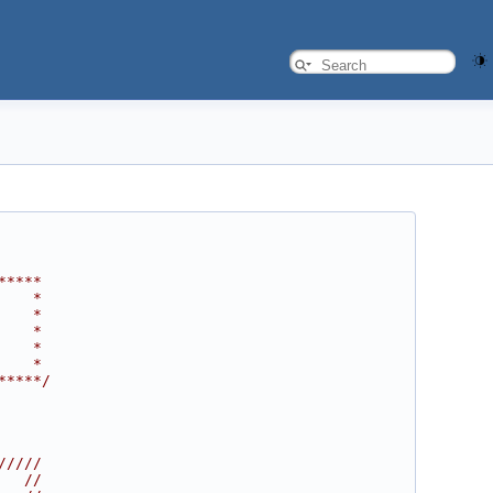
*****
    *
    *
    *
    *
    *
*****/
/////
   //