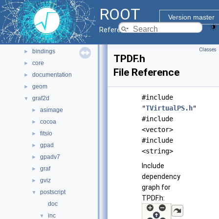
Namespaces
►
ROOT
All Classes
►
Version master
Files
▼
Reference Guide
File List
▼
Classes
bindings
►
TPDF.h
core
►
File Reference
documentation
►
geom
►
#include
graf2d
▼
"
TVirtualPS.h
"
asimage
►
#include
cocoa
►
<vector>
fitsio
►
#include
gpad
►
<string>
gpadv7
►
Include
graf
►
dependency
gviz
►
graph for
postscript
▼
TPDF.h:
doc
inc
▼