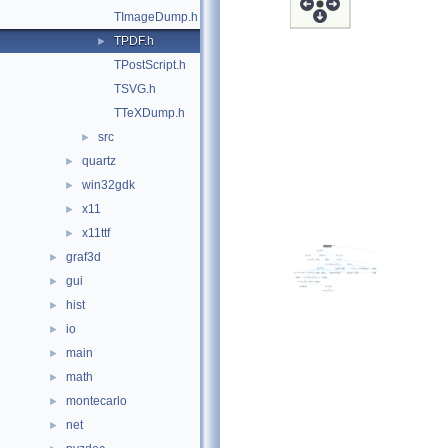
TImageDump.h
TPDF.h
►
TPostScript.h
TSVG.h
TTeXDump.h
src
►
quartz
►
win32gdk
►
x11
►
x11ttf
►
graf3d
►
gui
►
hist
►
io
►
main
►
math
►
montecarlo
►
net
►