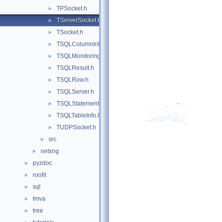
TPSocket.h
►
TServerSocket.h
►
TSocket.h
►
TSQLColumnInfo.h
►
TSQLMonitoring.h
►
TSQLResult.h
►
TSQLRow.h
►
TSQLServer.h
►
TSQLStatement.h
►
TSQLTableInfo.h
►
TUDPSocket.h
►
src
►
netxng
►
pyzdoc
►
roofit
►
sql
►
tmva
►
tree
►