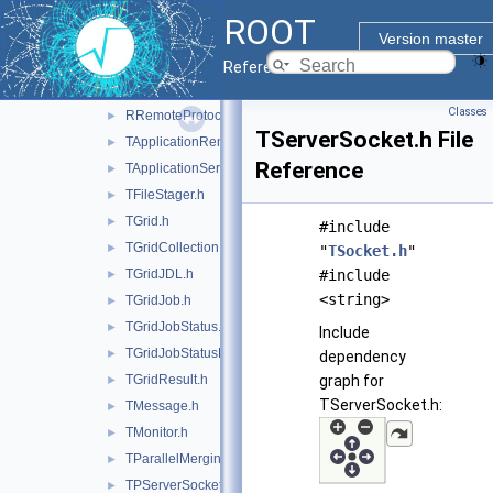
httpsniff
►
ROOT
net
▼
Version master
inc
▼
Reference Guide
NetErrors.h
►
Classes
RRemoteProtocol.h
►
TServerSocket.h File
TApplicationRemote.h
►
Reference
TApplicationServer.h
►
TFileStager.h
►
TGrid.h
►
#include
TGridCollection.h
►
"
TSocket.h
"
TGridJDL.h
#include
►
<string>
TGridJob.h
►
TGridJobStatus.h
►
Include
TGridJobStatusList.h
►
dependency
TGridResult.h
graph for
►
TServerSocket.h:
TMessage.h
►
TMonitor.h
►
TParallelMergingFile.h
►
TPServerSocket.h
►