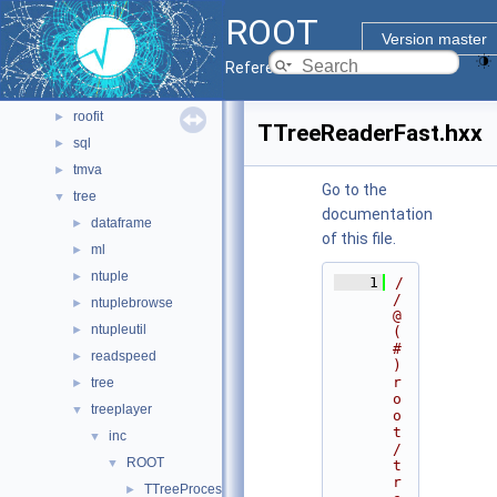
math
►
ROOT
montecarlo
►
Version master
net
►
Reference Guide
pyzdoc
►
roofit
►
TTreeReaderFast.hxx
sql
►
tmva
►
Go to the
tree
▼
documentation
dataframe
►
of this file.
ml
►
ntuple
►
    1
/
/ 
ntuplebrowse
►
@
ntupleutil
►
(
#
readspeed
►
)
r
tree
►
o
treeplayer
▼
o
t
inc
▼
/
ROOT
▼
t
r
TTreeProcessorMP.hxx
►