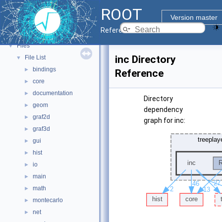
ROOT
ROOT Components
►
Version master
Namespaces
►
Reference Guide
All Classes
►
Files
▼
inc Directory
File List
▼
bindings
►
Reference
core
►
documentation
►
Directory
geom
►
dependency
graf2d
►
graph for inc:
graf3d
►
gui
►
hist
►
io
►
main
►
math
►
montecarlo
►
net
►