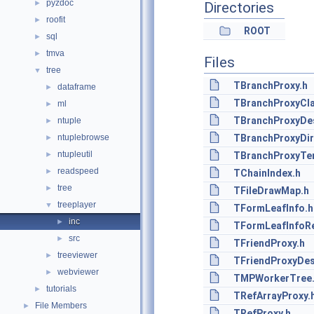
pyzdoc
►
Directories
roofit
►
ROOT
sql
►
tmva
►
Files
tree
▼
TBranchProxy.h
dataframe
►
TBranchProxyCla
ml
►
TBranchProxyDes
ntuple
►
ntuplebrowse
TBranchProxyDir
►
ntupleutil
►
TBranchProxyTe
readspeed
►
TChainIndex.h
tree
►
TFileDrawMap.h
treeplayer
▼
TFormLeafInfo.h
inc
►
TFormLeafInfoRe
src
►
TFriendProxy.h
treeviewer
►
TFriendProxyDes
webviewer
►
TMPWorkerTree
tutorials
►
TRefArrayProxy.
File Members
►
TRefProxy.h