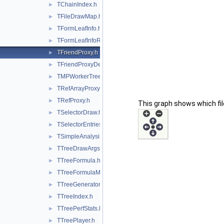
TChainIndex.h
►
TFileDrawMap.h
►
TFormLeafInfo.h
►
TFormLeafInfoReference.h
►
TFriendProxy.h
►
TFriendProxyDescriptor.h
►
TMPWorkerTree.h
►
TRefArrayProxy.h
►
TRefProxy.h
►
This graph shows which files
TSelectorDraw.h
►
TSelectorEntries.h
►
TSimpleAnalysis.h
►
TTreeDrawArgsParser.h
►
TTreeFormula.h
►
TTreeFormulaManager.h
►
TTreeGeneratorBase.h
►
TTreeIndex.h
►
TTreePerfStats.h
►
TTreePlayer.h
►