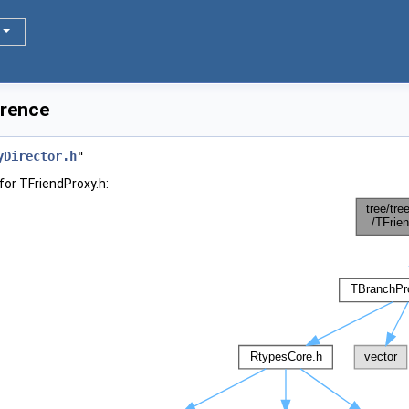
erence
yDirector.h
"
or TFriendProxy.h: