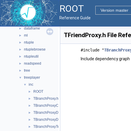
roofit
►
ROOT
sql
►
Version master
tmva
►
Reference Guide
tree
▼
dataframe
►
TFriendProxy.h File Ref
ml
►
ntuple
►
ntuplebrowse
►
#include "
TBranchProx
ntupleutil
►
Include dependency graph f
readspeed
►
tree
►
treeplayer
▼
inc
▼
ROOT
►
TBranchProxy.h
►
TBranchProxyClassDescriptor.h
►
TBranchProxyDescriptor.h
►
TBranchProxyDirector.h
►
TBranchProxyTemplate.h
►