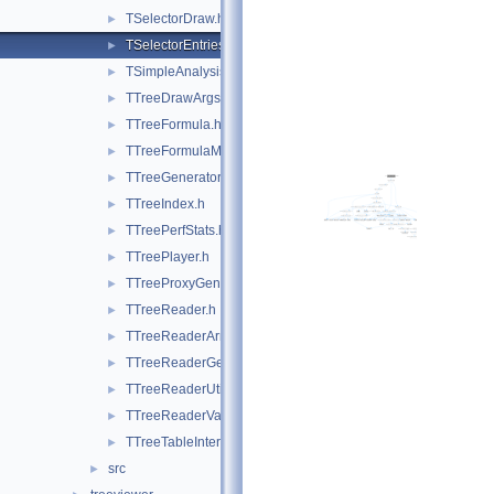
TSelectorDraw.h
►
TSelectorEntries.h
►
TSimpleAnalysis.h
►
TTreeDrawArgsParser.h
►
TTreeFormula.h
►
TTreeFormulaManager.h
►
TTreeGeneratorBase.h
►
TTreeIndex.h
►
TTreePerfStats.h
►
TTreePlayer.h
►
TTreeProxyGenerator.h
►
TTreeReader.h
►
TTreeReaderArray.h
►
TTreeReaderGenerator.h
►
TTreeReaderUtils.h
►
TTreeReaderValue.h
►
TTreeTableInterface.h
►
src
►