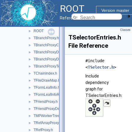
readspeed
►
ROOT
tree
►
Version master
treeplayer
▼
Reference Guide
inc
▼
Classes
ROOT
►
TSelectorEntries.h
TBranchProxy.h
►
File Reference
TBranchProxyClassDescriptor.h
►
TBranchProxyDescriptor.h
►
TBranchProxyDirector.h
►
#include
TBranchProxyTemplate.h
►
<
TSelector.h
>
TChainIndex.h
►
Include
TFileDrawMap.h
►
dependency
TFormLeafInfo.h
►
graph for
TFormLeafInfoReference.h
►
TSelectorEntries.h:
TFriendProxy.h
►
TFriendProxyDescriptor.h
►
TMPWorkerTree.h
►
TRefArrayProxy.h
►
TRefProxy.h
►