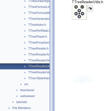
TTreeDrawArgsParser.h
►
TTreeReaderUtils.h:
TTreeFormula.h
►
TTreeFormulaManager.h
►
TTreeGeneratorBase.h
►
TTreeIndex.h
►
TTreePerfStats.h
►
TTreePlayer.h
►
TTreeProxyGenerator.h
►
TTreeReader.h
►
TTreeReaderArray.h
►
TTreeReaderGenerator.h
►
TTreeReaderUtils.h
►
TTreeReaderValue.h
►
TTreeTableInterface.h
►
src
►
treeviewer
►
webviewer
►
tutorials
►
File Members
►