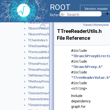
ROOT
ROOT
►
Version master
TBranchProxy.h
►
Reference Guide
TBranchProxyClassDescriptor.h
►
TBranchProxyDescriptor.h
►
Classes
|
Namespaces
TBranchProxyDirector.h
►
TTreeReaderUtils.h
TBranchProxyTemplate.h
►
File Reference
TChainIndex.h
►
TFileDrawMap.h
►
#include
TFormLeafInfo.h
►
"
TBranchProxyDirect
TFormLeafInfoReference.h
►
#include
TFriendProxy.h
►
"
TBranchProxy.h
"
TFriendProxyDescriptor.h
►
#include
TMPWorkerTree.h
►
"
TTreeReaderValue.h
TRefArrayProxy.h
►
#include
TRefProxy.h
►
<string>
TSelectorDraw.h
►
Include
TSelectorEntries.h
►
dependency
TSimpleAnalysis.h
►
graph for