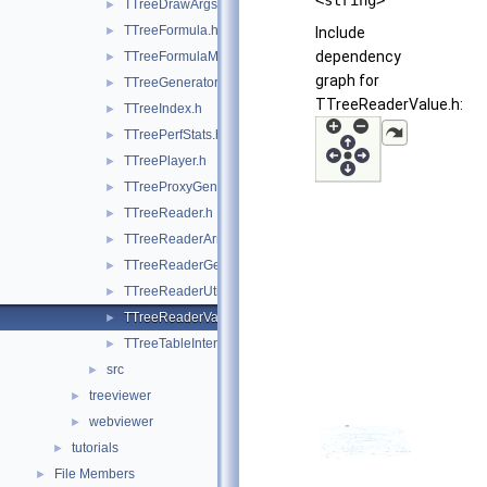
<string>
TTreeDrawArgsParser.h
►
TTreeFormula.h
►
Include
dependency
TTreeFormulaManager.h
►
graph for
TTreeGeneratorBase.h
►
TTreeReaderValue.h:
TTreeIndex.h
►
TTreePerfStats.h
►
TTreePlayer.h
►
TTreeProxyGenerator.h
►
TTreeReader.h
►
TTreeReaderArray.h
►
TTreeReaderGenerator.h
►
TTreeReaderUtils.h
►
TTreeReaderValue.h
►
TTreeTableInterface.h
►
src
►
treeviewer
►
webviewer
►
tutorials
►
File Members
►