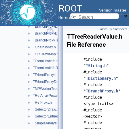
ROOT
ROOT
►
Version master
TBranchProxy.h
►
Reference Guide
TBranchProxyClassDescriptor.h
►
TBranchProxyDescriptor.h
►
Classes
|
Namespaces
TBranchProxyDirector.h
►
TTreeReaderValue.h
TBranchProxyTemplate.h
►
File Reference
TChainIndex.h
►
TFileDrawMap.h
►
#include
TFormLeafInfo.h
►
"
TString.h
"
TFormLeafInfoReference.h
►
#include
TFriendProxy.h
►
"
TDictionary.h
"
TFriendProxyDescriptor.h
►
#include
TMPWorkerTree.h
►
"
TBranchProxy.h
"
TRefArrayProxy.h
►
#include
TRefProxy.h
►
<type_traits>
TSelectorDraw.h
►
#include
<vector>
TSelectorEntries.h
►
#include
TSimpleAnalysis.h
►