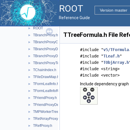
readspeed
►
ROOT
tree
►
Version master
treeplayer
▼
Reference Guide
inc
▼
ROOT
►
TTreeFormula.h File Re
TBranchProxy.h
►
TBranchProxyClassDescriptor.h
►
TBranchProxyDescriptor.h
►
#include "
v5/TFormula
#include "
TLeaf.h
"
TBranchProxyDirector.h
►
#include "
TObjArray.h
TBranchProxyTemplate.h
►
#include <string>
TChainIndex.h
►
#include <vector>
TFileDrawMap.h
►
Include dependency graph 
TFormLeafInfo.h
►
TFormLeafInfoReference.h
►
TFriendProxy.h
►
TFriendProxyDescriptor.h
►
TMPWorkerTree.h
►
TRefArrayProxy.h
►
TRefProxy.h
►