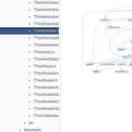
TSelectorDraw.h
►
TSelectorEntries.h
►
TSimpleAnalysis.h
►
TTreeDrawArgsParser.h
►
TTreeFormula.h
►
TTreeFormulaManager.h
►
TTreeGeneratorBase.h
►
TTreeIndex.h
►
TTreePerfStats.h
►
TTreePlayer.h
►
TTreeProxyGenerator.h
►
TTreeReader.h
►
TTreeReaderArray.h
►
TTreeReaderGenerator.h
►
TTreeReaderUtils.h
►
TTreeReaderValue.h
►
TTreeTableInterface.h
►
src
►
treeviewer
►