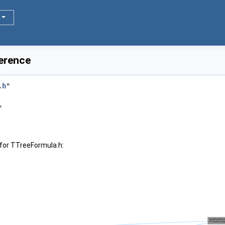
ference
.h
"
"
for TTreeFormula.h: