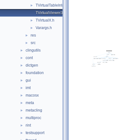
TVirtualTableInterface.h
►
TVirtualViewer3D.h
TVirtualX.h
►
Varargs.h
►
res
►
src
►
clingutils
►
cont
►
dictgen
►
foundation
►
gui
►
imt
►
macosx
►
meta
►
metacling
►
multiproc
►
rint
►
testsupport
►