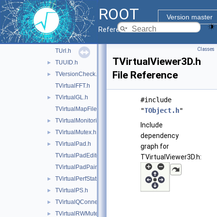
TTime.h
►
ROOT
TTimer.h
Version master
TTimeStamp.h
►
Reference Guide
TUri.h
►
Classes
TUrl.h
TVirtualViewer3D.h
TUUID.h
►
File Reference
TVersionCheck.h
►
TVirtualFFT.h
TVirtualGL.h
►
#include
TVirtualMapFile.h
"
TObject.h
"
TVirtualMonitoring.h
►
Include
TVirtualMutex.h
►
dependency
TVirtualPad.h
►
graph for
TVirtualPadEditor.h
TVirtualViewer3D.h:
TVirtualPadPainter.h
TVirtualPerfStats.h
►
TVirtualPS.h
►
TVirtualQConnection.h
►
TVirtualRWMutex.h
►