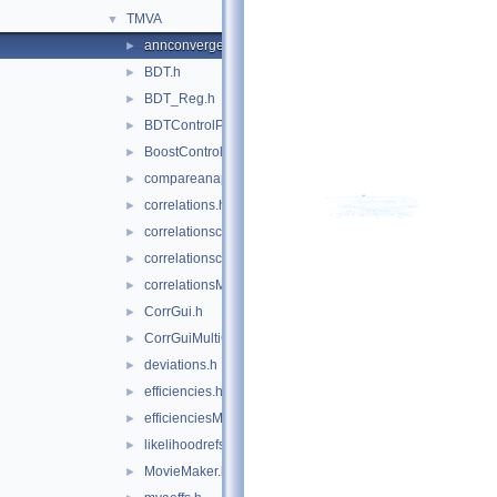
TMVA
▼
annconvergencetest.h
►
BDT.h
►
BDT_Reg.h
►
BDTControlPlots.h
►
BoostControlPlots.h
►
compareanapp.h
►
correlations.h
►
correlationscatters.h
►
correlationscattersMultiClass.h
►
correlationsMultiClass.h
►
CorrGui.h
►
CorrGuiMultiClass.h
►
deviations.h
►
efficiencies.h
►
efficienciesMulticlass.h
►
likelihoodrefs.h
►
MovieMaker.h
►