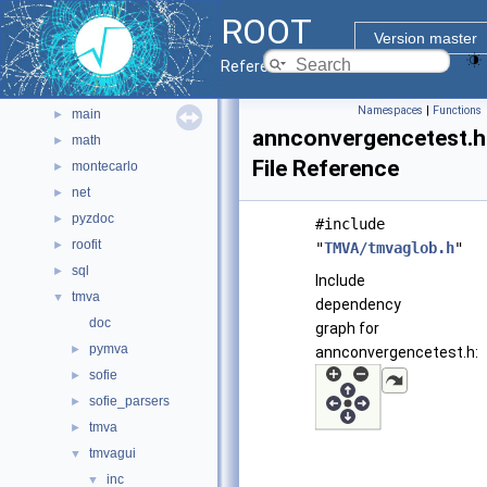
graf3d
►
ROOT
gui
►
Version master
hist
►
Reference Guide
io
►
Namespaces
|
Functions
main
►
annconvergencetest.h
math
►
File Reference
montecarlo
►
net
►
pyzdoc
►
#include
roofit
►
"
TMVA/tmvaglob.h
"
sql
►
Include
tmva
▼
dependency
doc
graph for
pymva
►
annconvergencetest.h:
sofie
►
sofie_parsers
►
tmva
►
tmvagui
▼
inc
▼