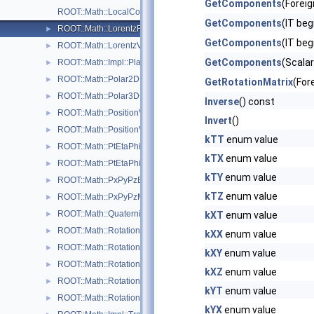
GetComponents
(Forei
ROOT::Math::LocalCoordinateSystemTag
GetComponents
(IT beg
ROOT::Math::LorentzRotation
►
GetComponents
(IT beg
ROOT::Math::LorentzVector< CoordSystem >
►
GetComponents
(Scalar
ROOT::Math::Impl::Plane3D< T >
►
ROOT::Math::Polar2D< T >
►
GetRotationMatrix
(For
ROOT::Math::Polar3D< T >
►
Inverse
() const
ROOT::Math::PositionVector2D< CoordSystem, Tag >
►
Invert
()
ROOT::Math::PositionVector3D< CoordSystem, Tag >
►
kTT
enum value
ROOT::Math::PtEtaPhiE4D< ScalarType >
►
kTX
enum value
ROOT::Math::PtEtaPhiM4D< ScalarType >
►
kTY
enum value
ROOT::Math::PxPyPzE4D< ScalarType >
►
kTZ
enum value
ROOT::Math::PxPyPzM4D< ScalarType >
►
ROOT::Math::Quaternion
►
kXT
enum value
ROOT::Math::Rotation3D
►
kXX
enum value
ROOT::Math::RotationX
►
kXY
enum value
ROOT::Math::RotationY
►
kXZ
enum value
ROOT::Math::RotationZ
►
kYT
enum value
ROOT::Math::RotationZYX
►
kYX
enum value