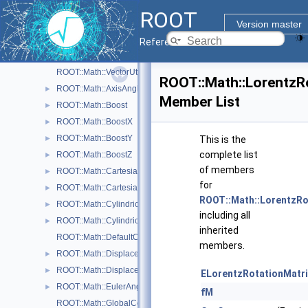
Minuit2 Minimization Library
►
ROOT
N-D parametric functions
►
Version master
Physics Vectors
►
Reference Guide
Physics Vectors
▼
ROOT::Math::VectorUtil
ROOT::Math::LorentzR
ROOT::Math::AxisAngle
►
Member List
ROOT::Math::Boost
►
ROOT::Math::BoostX
►
ROOT::Math::BoostY
►
This is the
complete list
ROOT::Math::BoostZ
►
of members
ROOT::Math::Cartesian2D< T >
►
for
ROOT::Math::Cartesian3D< T >
►
ROOT::Math::LorentzRo
ROOT::Math::Cylindrical3D< T >
►
including all
ROOT::Math::CylindricalEta3D< T >
►
inherited
ROOT::Math::DefaultCoordinateSystemTag
members.
ROOT::Math::DisplacementVector2D< CoordSystem, Tag >
►
ROOT::Math::DisplacementVector3D< CoordSystem, Tag >
►
ELorentzRotationMatri
ROOT::Math::EulerAngles
►
fM
ROOT::Math::GlobalCoordinateSystemTag