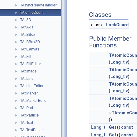
TAsyncReadvHandler
►
TAtomicCount
►
Classes
TAtt3D
►
class
LockGuard
TAttAxis
►
TAttBBox
►
Public Member
TAttBBox2D
►
Functions
TAttCanvas
►
TAtomicCoun
TAttFill
►
(
Long_t
v
)
TAttFillEditor
►
TAtomicCoun
TAttImage
►
(
Long_t
v
)
TAttLine
►
TAtomicCoun
TAttLineEditor
►
(
Long_t
v
)
TAttMarker
►
TAtomicCoun
TAttMarkerEditor
►
(
Long_t
v
)
TAttPad
►
~TAtomicCou
TAttParticle
►
()
TAttText
►
Long_t
Get
()
const
TAttTextEditor
►
Long_t
Get
()
const