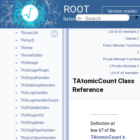
TArrayF
►
ROOT
TArrayI
►
Version master
TArrayIndexProducer
►
Reference Guide
TArrayL
►
List of all members
|
TArrayL64
►
Classes
|
TArrayS
►
Public Member Functions
TArrow
►
|
TArrowEditor
►
Private Member Function
TASImage
►
|
Private Attributes
|
TASImagePlugin
►
List of all members
TASInputHandler
►
TAtomicCount Class
TASInterruptHandler
►
Reference
TASLogHandler
►
TASLogHandlerGuard
►
TASPaletteEditor
►
TASPluginGS
►
TASPngWriter
►
Definition at
line
67
of file
TASSigPipeHandler
►
TAtomicCount.h
.
TAsyncOpenHandler
►