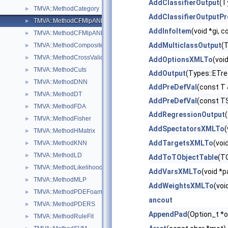
AddClassifierOutput
(T
TMVA::MethodCategory
►
AddClassifierOutputP
TMVA::MethodCFMlpANN
►
AddInfoItem
(void *gi, 
TMVA::MethodCFMlpANN_Utils
►
AddMulticlassOutput
(
TMVA::MethodCompositeBase
►
TMVA::MethodCrossValidation
►
AddOptionsXMLTo
(voi
TMVA::MethodCuts
►
AddOutput
(Types::ETre
TMVA::MethodDNN
►
AddPreDefVal
(const T 
TMVA::MethodDT
►
AddPreDefVal
(const T
TMVA::MethodFDA
►
AddRegressionOutput
TMVA::MethodFisher
►
AddSpectatorsXMLTo
(
TMVA::MethodHMatrix
►
AddTargetsXMLTo
(voi
TMVA::MethodKNN
►
TMVA::MethodLD
►
AddToTObjectTable
(TO
TMVA::MethodLikelihood
►
AddVarsXMLTo
(void *p
TMVA::MethodMLP
►
AddWeightsXMLTo
(voi
TMVA::MethodPDEFoam
►
ancout
TMVA::MethodPDERS
►
AppendPad
(Option_t *o
TMVA::MethodRuleFit
►