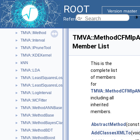
TMVA::HuberLossFunctionBDT
►
ROOT
TMVA::HyperParameterOptimisation
►
Version master
TMVA::HyperParameterOptimisationResult
►
Reference Guide
TMVA::IFitterTarget
►
TMVA::IMethod
►
TMVA::MethodCFMlp
TMVA::Interval
►
Member List
TMVA::IPruneTool
►
TMVA::KDEKernel
►
kNN
►
This is the
complete list
TMVA::LDA
►
of members
TMVA::LeastSquaresLossFunction
►
for
TMVA::LeastSquaresLossFunctionBDT
►
TMVA::MethodCFMlpA
TMVA::LogInterval
►
including all
TMVA::MCFitter
►
inherited
TMVA::MethodANNBase
►
members.
TMVA::MethodBase
►
TMVA::MethodBayesClassifier
►
AbstractMethod
(const
TMVA::MethodBDT
►
AddClassesXMLTo
(voi
TMVA::MethodBoost
►