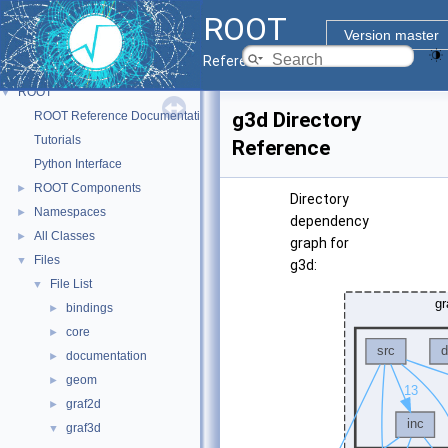
ROOT
Version master
Reference Guide
ROOT
▼
g3d Directory
ROOT Reference Documentation
Tutorials
Reference
Python Interface
ROOT Components
►
Directory
Namespaces
►
dependency
All Classes
►
graph for
Files
▼
g3d:
File List
▼
bindings
►
core
►
documentation
►
geom
►
graf2d
►
graf3d
▼