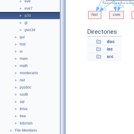
eve
►
eve7
►
g3d
►
gl
►
gviz3d
►
Directories
gui
►
doc
hist
►
inc
io
►
src
main
►
math
►
montecarlo
►
net
►
pyzdoc
►
roofit
►
sql
►
tmva
►
tree
►
tutorials
►
File Members
►