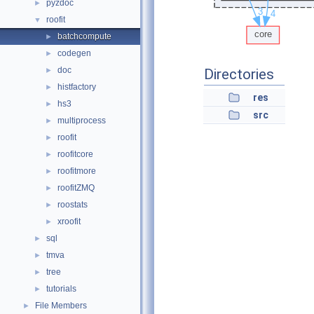
pyzdoc
►
roofit
▼
batchcompute
►
codegen
►
doc
►
Directories
histfactory
►
res
hs3
►
src
multiprocess
►
roofit
►
roofitcore
►
roofitmore
►
roofitZMQ
►
roostats
►
xroofit
►
sql
►
tmva
►
tree
►
tutorials
►
File Members
►