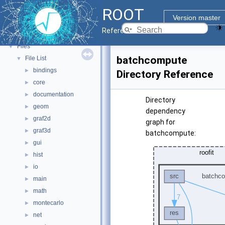
ROOT
ROOT Components
►
Version master
Namespaces
►
Reference Guide
All Classes
►
Files
▼
batchcompute
File List
▼
bindings
►
Directory Reference
core
►
documentation
►
Directory
geom
►
dependency
graf2d
►
graph for
graf3d
►
batchcompute:
gui
►
hist
►
io
►
main
►
math
►
montecarlo
►
net
►