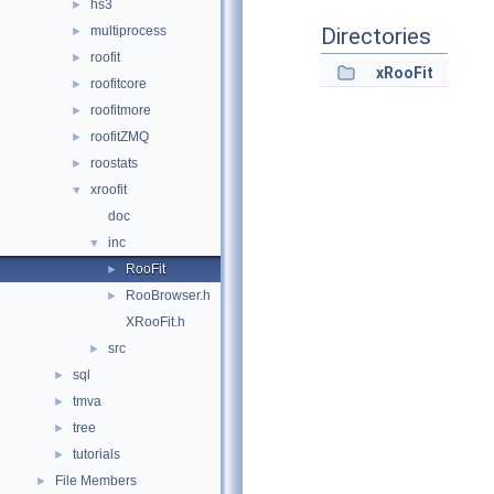
hs3
►
multiprocess
Directories
►
roofit
►
xRooFit
roofitcore
►
roofitmore
►
roofitZMQ
►
roostats
►
xroofit
▼
doc
inc
▼
RooFit
►
RooBrowser.h
►
XRooFit.h
src
►
sql
►
tmva
►
tree
►
tutorials
►
File Members
►