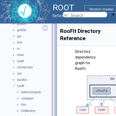
ROOT
core
►
Version master
documentation
►
Reference Guide
geom
►
graf2d
►
RooFit Directory
graf3d
►
gui
►
Reference
hist
►
io
►
Directory
main
►
dependency
math
►
graph for
montecarlo
►
RooFit:
net
►
pyzdoc
►
roofit
▼
batchcompute
►
codegen
►
doc
►
histfactory
►