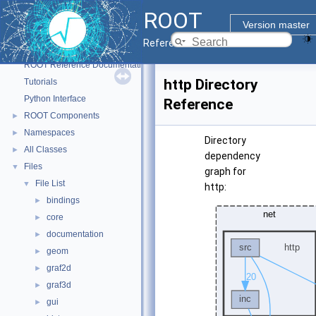
ROOT
Version master
Reference Guide
ROOT
▼
ROOT Reference Documentation
http Directory
Tutorials
Python Interface
Reference
ROOT Components
►
Namespaces
►
Directory
All Classes
►
dependency
Files
▼
graph for
File List
▼
http:
bindings
►
core
►
documentation
►
geom
►
graf2d
►
graf3d
►
gui
►