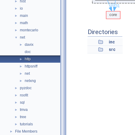
hist
►
io
►
main
►
math
►
montecarlo
►
Directories
net
▼
inc
davix
►
src
doc
http
►
httpsniff
►
net
►
netxng
►
pyzdoc
►
roofit
►
sql
►
tmva
►
tree
►
tutorials
►
File Members
►