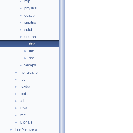
mlp
►
physics
►
quadp
►
smatrix
►
splot
►
unuran
▼
doc
inc
►
src
►
vecops
►
montecarlo
►
net
►
pyzdoc
►
roofit
►
sql
►
tmva
►
tree
►
tutorials
►
File Members
►