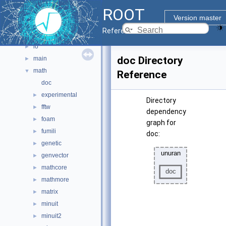
ROOT
graf3d
►
Version master
gui
►
Reference Guide
hist
►
io
►
doc Directory
main
►
math
▼
Reference
doc
experimental
►
Directory
fftw
►
dependency
foam
►
graph for
fumili
►
doc:
genetic
►
genvector
►
mathcore
►
mathmore
►
matrix
►
minuit
►
minuit2
►