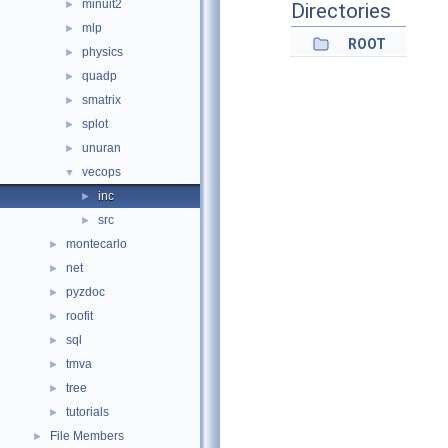
minuit2
►
Directories
mlp
►
ROOT
physics
►
quadp
►
smatrix
►
splot
►
unuran
►
vecops
▼
inc
►
src
►
montecarlo
►
net
►
pyzdoc
►
roofit
►
sql
►
tmva
►
tree
►
tutorials
►
File Members
►