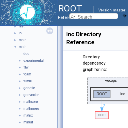
ROOT
graf2d
►
Version master
graf3d
►
Reference Guide
gui
►
hist
►
inc Directory
io
►
main
►
Reference
math
▼
doc
Directory
experimental
►
dependency
fftw
►
graph for inc:
foam
►
fumili
►
genetic
►
genvector
►
mathcore
►
mathmore
►
matrix
►
minuit
►