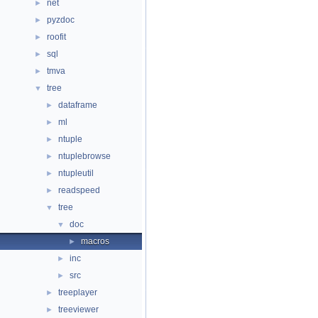
net
►
pyzdoc
►
roofit
►
sql
►
tmva
►
tree
▼
dataframe
►
ml
►
ntuple
►
ntuplebrowse
►
ntupleutil
►
readspeed
►
tree
▼
doc
▼
macros
►
inc
►
src
►
treeplayer
►
treeviewer
►