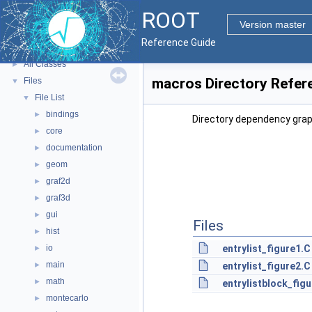
ROOT
Python Interface
Version master
ROOT Components
►
Reference Guide
Namespaces
►
All Classes
►
macros Directory Refer
Files
▼
File List
▼
bindings
►
Directory dependency grap
core
►
documentation
►
geom
►
graf2d
►
graf3d
►
gui
►
Files
hist
►
io
entrylist_figure1.C
►
main
►
entrylist_figure2.C
math
►
entrylistblock_fig
montecarlo
►