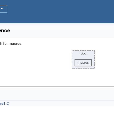
ence
h for macros:
ure1.C