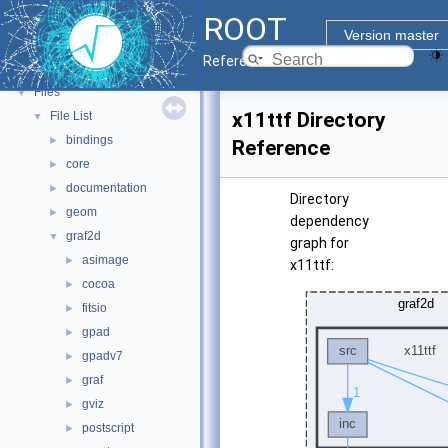
ROOT
ROOT Components
►
Version master
Namespaces
►
Reference Guide
All Classes
►
Files
▼
x11ttf Directory
File List
▼
bindings
►
Reference
core
►
documentation
►
Directory
geom
►
dependency
graf2d
▼
graph for
asimage
►
x11ttf:
cocoa
►
fitsio
►
gpad
►
gpadv7
►
graf
►
gviz
►
postscript
►