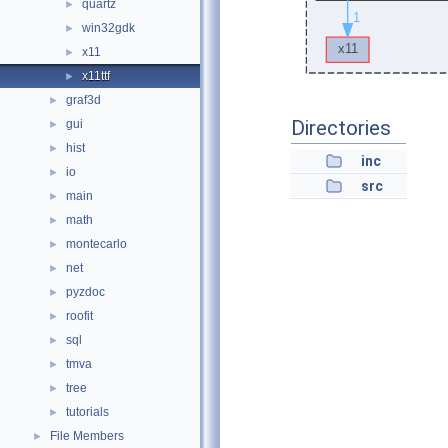
quartz
►
win32gdk
►
x11
►
x11ttf
►
graf3d
►
Directories
gui
►
hist
►
inc
io
►
src
main
►
math
►
montecarlo
►
net
►
pyzdoc
►
roofit
►
sql
►
tmva
►
tree
►
tutorials
►
File Members
►