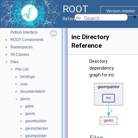
ROOT
ROOT
▼
Version master
ROOT Reference Documentation
Reference Guide
Tutorials
Python Interface
inc Directory
ROOT Components
►
Reference
Namespaces
►
All Classes
►
Directory
Files
▼
dependency
File List
▼
graph for inc:
bindings
►
core
►
documentation
►
geom
▼
gdml
►
geom
►
geombuilder
►
geomchecker
►
geompainter
▼