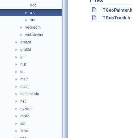
Files
doc
TGeoPainter.h
inc
►
TGeoTrack.h
src
►
vecgeom
►
webviewer
►
graf2d
►
graf3d
►
gui
►
hist
►
io
►
main
►
math
►
montecarlo
►
net
►
pyzdoc
►
roofit
►
sql
►
tmva
►