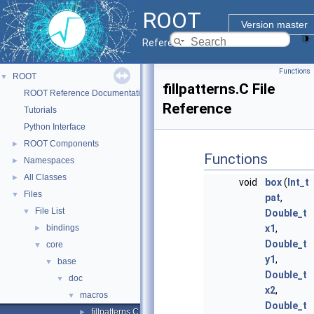
ROOT
Version master
Reference Guide
Functions
ROOT
▼
fillpatterns.C File
ROOT Reference Documentation
Reference
Tutorials
Python Interface
ROOT Components
►
Functions
Namespaces
►
All Classes
►
void
box
(
Int_t
Files
▼
pat
,
File List
▼
Double_t
bindings
x1
,
►
Double_t
core
▼
y1
,
base
▼
Double_t
doc
▼
x2
,
macros
▼
Double_t
fillpatterns.C
►