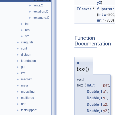
y2
)
fonts.C
►
TCanvas
*
fillpattern
textalign.C
►
(
int
w
=500
textangle.C
►
int
h
=700)
inc
►
res
►
src
►
Function
Documentation
clingutils
►
cont
►
dictgen
►
foundation
►
◆
gui
►
box()
imt
►
void
macosx
►
box
(
Int_t
pat
,
meta
►
Double_t
x1
,
metacling
►
Double_t
y1
,
multiproc
►
rint
Double_t
x2
,
►
testsupport
►
Double_t
y2
)